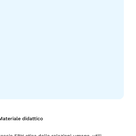
Materiale didattico
occio ERH etica delle relazioni umane, utili