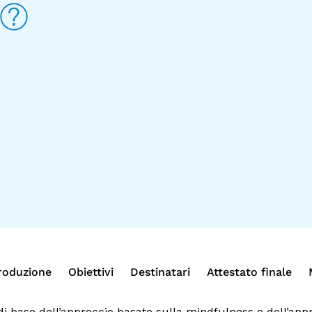
roduzione
Obiettivi
Destinatari
Attestato finale
di base dell’approccio basato sulla mindfulness e dell’appr