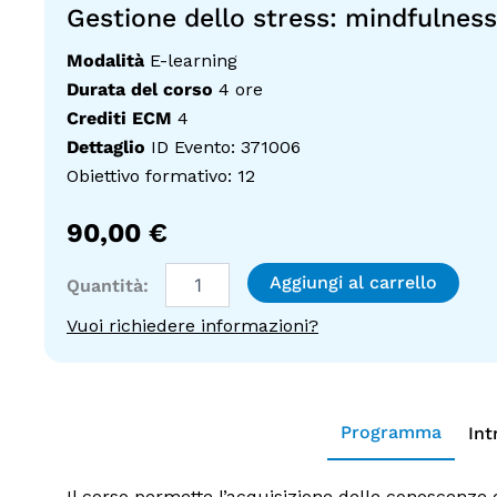
Gestione dello stress: mindfulness
Modalità
E-learning
Durata del corso
4 ore
Crediti ECM
4
Dettaglio
ID Evento: 371006
Obiettivo formativo: 12
90,00
€
Gestione
Aggiungi al carrello
dello
stress:
Vuoi richiedere informazioni?
mindfulness
quantità
Programma
Int
Il corso permette l’acquisizione delle conoscenze 