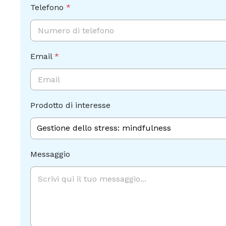
Telefono
*
Email
*
Prodotto di interesse
p
Messaggio
r
i
v
a
c
y