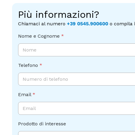
Più informazioni?
Chiamaci al numero
+39 0545.900600
o compila i
Nome e Cognome
*
Nome
Telefono
*
Email
*
A
Prodotto di interesse
c
c