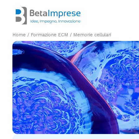
Vai
al
contenuto
Home
/
Formazione ECM
/
Memorie cellulari