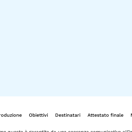
roduzione
Obiettivi
Destinatari
Attestato finale
e questa è garantita da una coerenza comunicativa all’inte