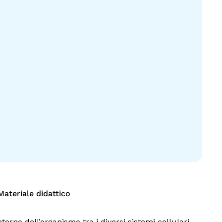
Materiale didattico
rno dell’organismo tra i diversi sistemi cellulari.