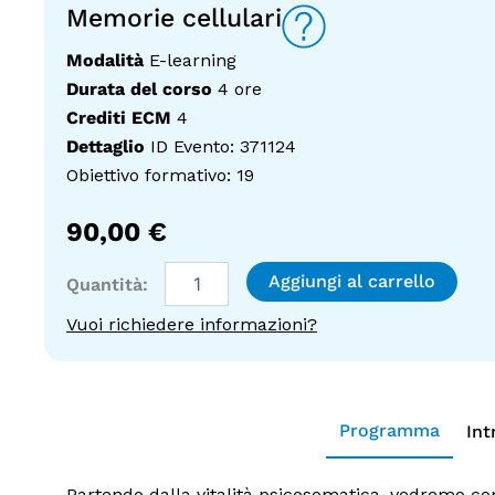
Memorie cellulari
Modalità
E-learning
Durata del corso
4 ore
Crediti ECM
4
Dettaglio
ID Evento: 371124
Obiettivo formativo: 19
90,00
€
Memorie
Aggiungi al carrello
cellulari
quantità
Vuoi richiedere informazioni?
Programma
Int
Partendo dalla vitalità psicosomatica, vedremo com