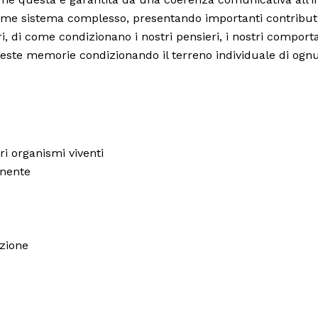
ome sistema complesso, presentando importanti contributi
, di come condizionano i nostri pensieri, i nostri compor
queste memorie condizionando il terreno individuale di ognun
ri organismi viventi
anente
azione