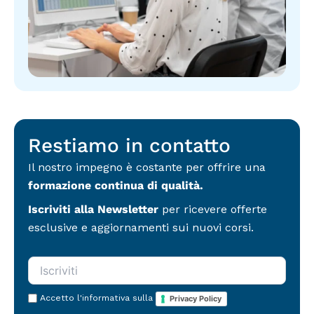
i
e
o
z
r
n
i
e
i
o
c
p
n
o
r
i
m
i
p
u
v
r
n
a
i
i
c
v
c
y
a
a
Restiamo in contatto
*
c
z
y
i
Il nostro impegno è costante per offrire una
(
o
formazione continua di qualità.
c
n
o
i
Iscriviti alla Newsletter
per ricevere offerte
p
d
i
esclusive e aggiornamenti sui nuovi corsi.
i
a
m
)
a
*
r
k
e
Accetto l'informativa sulla
Privacy Policy
t