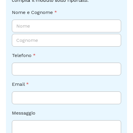
compila il modulo sotto riportato.
Nome e Cognome
*
Nome
Cognome
Telefono
*
Email
*
A
Messaggio
c
c
e
t