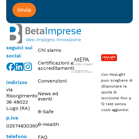
i
n
g
seguici sui
Chi siamo
social
Certificazioni e
accreditamenti
Con HeyLight
Convenzioni
puoi scegliere di
indirizzo
dilazionare la
via
quota di
News ed
Risorgimento
eventi
iscrizione fino a
36 48022
12 rate senza
Lugo (RA)
costi aggiuntivi.
B-Safe
p.iva
B-Health
02574830390
telefono
FAQ