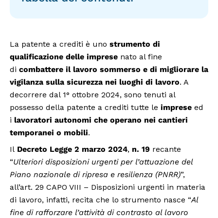
La patente a crediti è uno
strumento di
qualificazione delle imprese
nato al fine
di
combattere il lavoro sommerso e di migliorare la
vigilanza sulla sicurezza nei luoghi di lavoro
. A
decorrere dal 1° ottobre 2024, sono tenuti al
possesso della patente a crediti tutte le
imprese
ed
i
lavoratori autonomi che operano nei cantieri
temporanei o mobili
.
Il
Decreto Legge 2 marzo 2024
,
n. 19
recante
“
Ulteriori disposizioni urgenti per l’attuazione del
Piano nazionale di ripresa e resilienza (PNRR)
”,
all’art. 29 CAPO VIII – Disposizioni urgenti in materia
di lavoro, infatti, recita che lo strumento nasce “
Al
fine di rafforzare l’attività di contrasto al lavoro