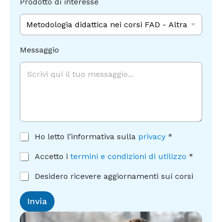
Prodotto di interesse
m
a
i
l
C
Messaggio
o
n
s
e
n
s
o
*
A
Ho letto l’informativa sulla
privacy
*
c
c
A
Accetto i
termini e condizioni di utilizzo
*
e
c
t
c
C
Desidero ricevere aggiornamenti sui corsi
t
e
o
a
t
n
Invia
z
t
s
i
a
e
o
z