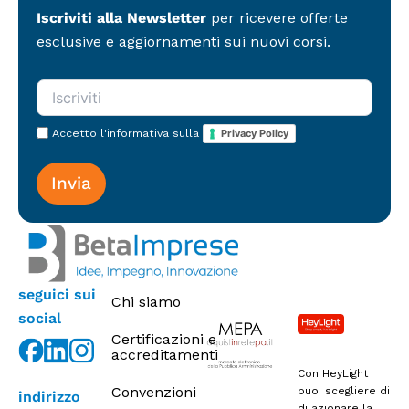
o
i
Iscriviti alla Newsletter
per ricevere offerte
p
d
i
esclusive e aggiornamenti sui nuovi corsi.
i
a
m
)
a
*
r
k
e
Accetto l'informativa sulla
Privacy Policy
t
i
n
g
seguici sui
Chi siamo
social
Certificazioni e
accreditamenti
Con HeyLight
Convenzioni
puoi scegliere di
indirizzo
dilazionare la