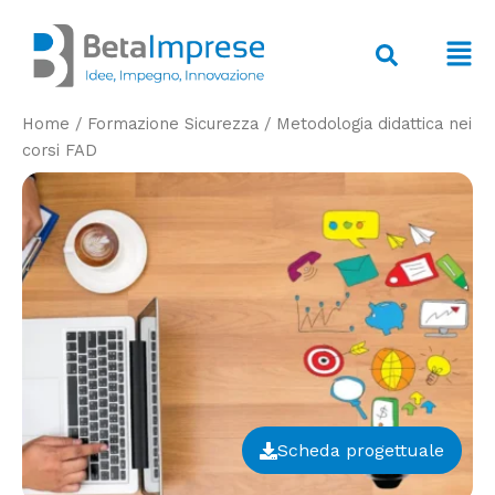
Vai
al
F
contenuto
M
Home
/
Formazione Sicurezza
/
Metodologia didattica nei
corsi FAD
Scheda progettuale