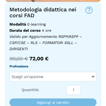
Metodologia didattica nei
corsi FAD
Modalità
E-learning
Durata del corso
4 ore
Valido per Aggiornamento RSPP/ASPP –
CSP/CSE – RLS – FORMATORI SSLL –
DIRIGENTI
Il
Il
90,00
€
72,00
€
prezzo
prezzo
Metodologia
Professione
originale
attuale
didattica
nei
era:
è:
corsi
90,00 €.
72,00 €.
FAD
quantità
Aggiungi al carrello