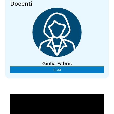
Docenti
Giulia Fabris
ECM