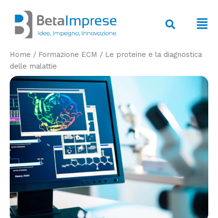
Vai
al
F
contenuto
M
Home
/
Formazione ECM
/
Le proteine e la diagnostica
delle malattie