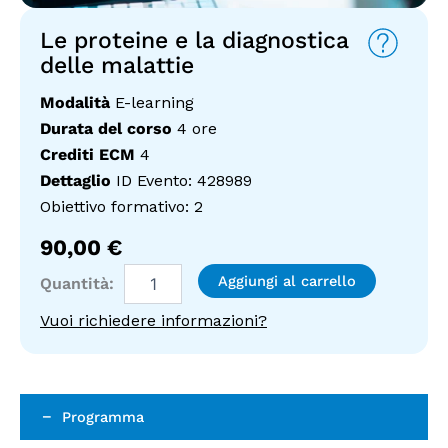
Le proteine e la diagnostica
delle malattie
Modalità
E-learning
Durata del corso
4 ore
Crediti ECM
4
Dettaglio
ID Evento: 428989
Obiettivo formativo: 2
90,00
€
Le
Aggiungi al carrello
proteine
e
Vuoi richiedere informazioni?
la
diagnostica
delle
malattie
quantità
Programma