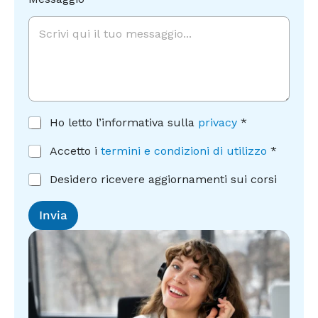
A
Ho letto l’informativa sulla
privacy
*
c
c
A
Accetto i
termini e condizioni di utilizzo
*
e
c
t
c
C
Desidero ricevere aggiornamenti sui corsi
t
e
o
a
t
n
Invia
z
t
s
i
a
e
o
z
n
n
i
s
e
o
o
c
n
a
o
e
r
n
c
i