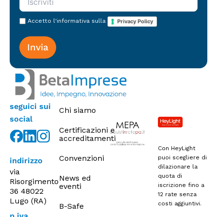
r
k
e
Accetto l'informativa sulla
Privacy Policy
t
i
n
g
seguici sui
Chi siamo
social
Certificazioni e
accreditamenti
Con HeyLight
Convenzioni
puoi scegliere di
indirizzo
dilazionare la
via
quota di
News ed
Risorgimento
eventi
iscrizione fino a
36 48022
12 rate senza
Lugo (RA)
costi aggiuntivi.
B-Safe
p.iva