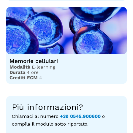
Memorie cellulari
Modalità
E-learning
Durata
4 ore
Crediti ECM
4
Più informazioni?
Chiamaci al numero
+39 0545.900600
o
compila il modulo sotto riportato.