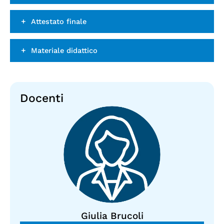
Attestato finale
Materiale didattico
Docenti
Giulia Brucoli