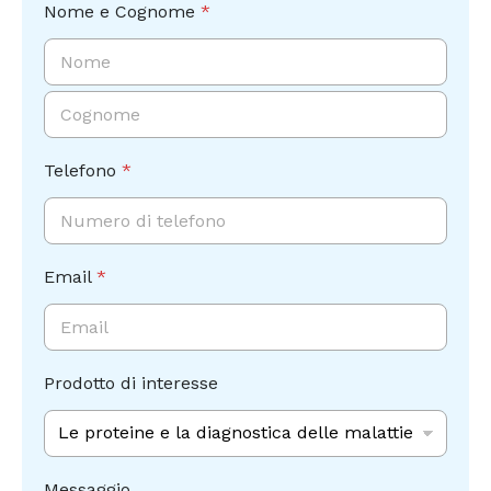
m
Nome e Cognome
*
a
r
k
e
Nome
t
i
n
Cognome
g
Telefono
*
C
o
g
n
o
Email
*
m
e
Prodotto di interesse
Messaggio