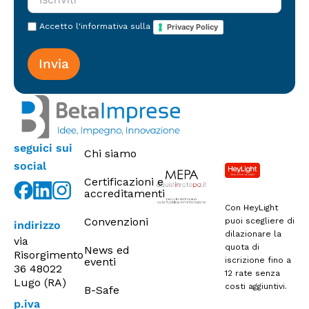
k
e
Accetto l'informativa sulla
Privacy Policy
t
i
n
g
seguici sui
Chi siamo
social
Certificazioni e
accreditamenti
Con HeyLight
Convenzioni
puoi scegliere di
indirizzo
dilazionare la
via
quota di
News ed
Risorgimento
eventi
iscrizione fino a
36 48022
12 rate senza
Lugo (RA)
costi aggiuntivi.
B-Safe
p.iva