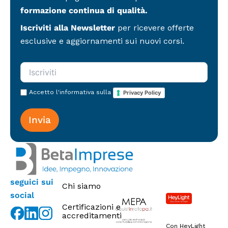
(
o
formazione continua di qualità.
c
n
o
i
Iscriviti alla Newsletter
per ricevere offerte
p
d
i
esclusive e aggiornamenti sui nuovi corsi.
i
a
m
)
a
*
r
k
e
Accetto l'informativa sulla
Privacy Policy
t
i
n
g
seguici sui
Chi siamo
social
Certificazioni e
accreditamenti
Con HeyLight