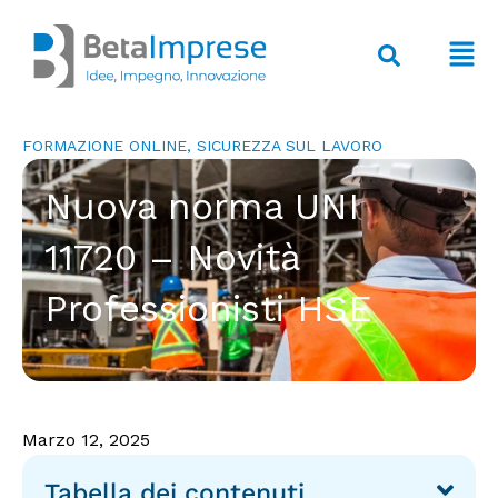
Vai
al
F
contenuto
M
FORMAZIONE ONLINE
,
SICUREZZA SUL LAVORO
Nuova norma UNI
11720 – Novità
Professionisti HSE
Marzo 12, 2025
Tabella dei contenuti