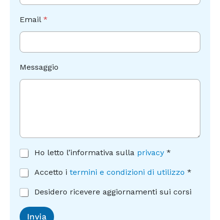
Email
*
Messaggio
m
A
Ho letto l’informativa sulla
privacy
*
a
c
r
c
A
Accetto i
termini e condizioni di utilizzo
*
k
e
c
e
t
c
C
Desidero ricevere aggiornamenti sui corsi
t
t
e
o
i
a
t
n
n
Invia
z
t
s