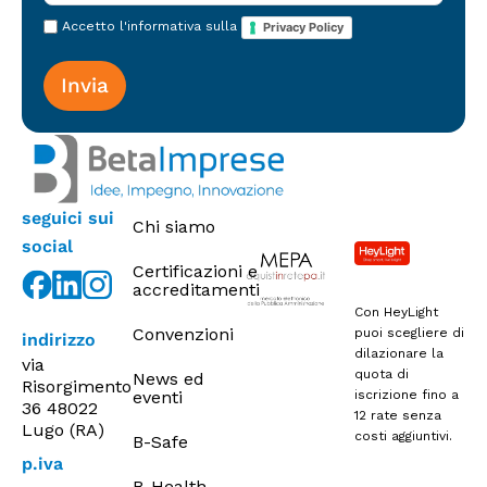
k
e
Accetto l'informativa sulla
Privacy Policy
t
i
n
g
seguici sui
Chi siamo
social
Certificazioni e
accreditamenti
Con HeyLight
Convenzioni
puoi scegliere di
indirizzo
dilazionare la
via
quota di
News ed
Risorgimento
eventi
iscrizione fino a
36 48022
12 rate senza
Lugo (RA)
costi aggiuntivi.
B-Safe
p.iva
B-Health