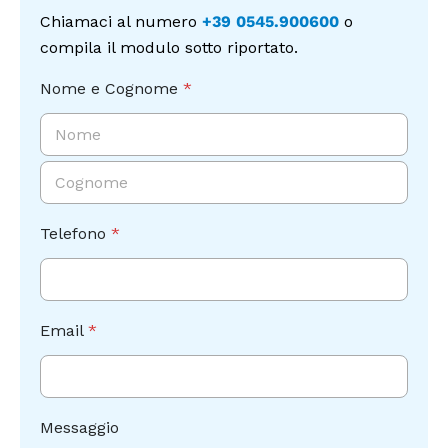
Chiamaci al numero
+39 0545.900600
o
compila il modulo sotto riportato.
Nome e Cognome
*
Nome
Cognome
p
Telefono
*
r
i
v
a
c
Email
*
y
Messaggio