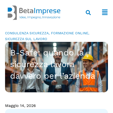
Vai
al
F
contenuto
M
CONSULENZA SICUREZZA
,
FORMAZIONE ONLINE
,
SICUREZZA SUL LAVORO
B-Safe: quando la
sicurezza lavora
davvero per l’azienda
Maggio 14, 2026