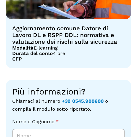
Aggiornamento comune Datore di
Lavoro DL e RSPP DDL: normativa e
valutazione dei rischi sulla sicurezza
Modalità
E-learning
Durata del corso
4 ore
CFP
Più informazioni?
Chiamaci al numero
+39 0545.900600
o
compila il modulo sotto riportato.
E
Nome e Cognome
*
m
a
i