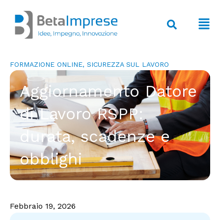
Vai
al
F
contenuto
M
FORMAZIONE ONLINE
,
SICUREZZA SUL LAVORO
Aggiornamento Datore
di Lavoro RSPP:
durata, scadenze e
obblighi
Febbraio 19, 2026