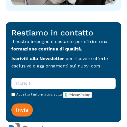
r
i
m
i
p
u
v
r
n
a
i
i
c
v
c
y
a
a
Restiamo in contatto
*
c
z
y
i
Il nostro impegno è costante per offrire una
(
o
formazione continua di qualità.
c
n
o
i
Iscriviti alla Newsletter
per ricevere offerte
p
d
i
esclusive e aggiornamenti sui nuovi corsi.
i
a
m
)
a
*
r
k
e
Accetto l'informativa sulla
Privacy Policy
t
i
n
g