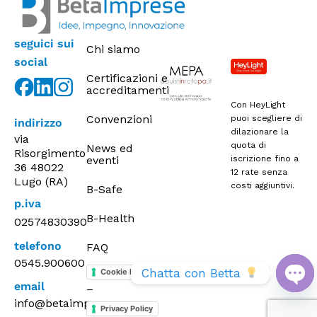
seguici sui
Chi siamo
social
Certificazioni e
accreditamenti
Con HeyLight
Convenzioni
puoi scegliere di
indirizzo
dilazionare la
via
quota di
News ed
Risorgimento
eventi
iscrizione fino a
36 48022
12 rate senza
Lugo (RA)
costi aggiuntivi.
B-Safe
p.iva
B-Health
02574830390
telefono
FAQ
0545.900600
Chatta con Betta 
Cookie Policy
email
–
Op
info@betaimprese.com
Privacy Policy